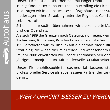
Unsere Firma ist ein Unternehmen mit langer Tradition.
1959 gründete Hermann Breu sen. in Pemfling die Firm
1970 zogen wir in ein neues Geschäftsgebäude in der St
Autohaus
niederbayerischen Straubing unter der Regie des Gesc
Leben zu rufen.
Schon ein Jahr später übernahmen wir die komplette M
und der Oberpfalz.
Als sich 1989 die Grenzen nach Osteuropa öffneten, war
Tschechien, Rumänien, Russland usw. zu erschließen.
1993 eröffneten wir im Hinblick auf die damals rückläu
Straubing, die wir seither mit Freude und wachsendem E
Im Jahr 2008 erweiterten wir unsere Landmaschinen Abte
jähriges Firmenjubiläum. Mit mittlerweile 30 Mitarbeit
Unsere Firmenphilosophie für das neue Jahrtausend ist 
professioneller Service als zuverlässiger Partner der La
denn …
„WER AUFHÖRT BESSER ZU WERDE