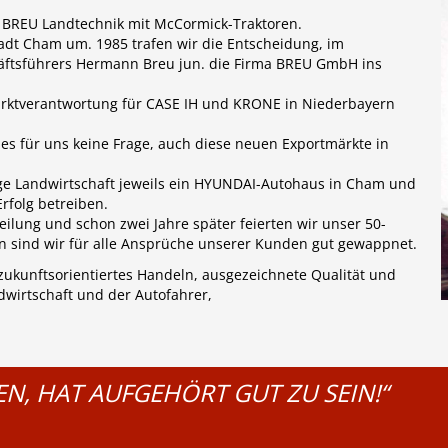
a BREU Landtechnik mit McCormick-Traktoren.
adt Cham um. 1985 trafen wir die Entscheidung, im
häftsführers Hermann Breu jun. die Firma BREU GmbH ins
arktverantwortung für CASE IH und KRONE in Niederbayern
 es für uns keine Frage, auch diese neuen Exportmärkte in
fige Landwirtschaft jeweils ein HYUNDAI-Autohaus in Cham und
rfolg betreiben.
ilung und schon zwei Jahre später feierten wir unser 50-
ern sind wir für alle Ansprüche unserer Kunden gut gewappnet.
zukunftsorientiertes Handeln, ausgezeichnete Qualität und
ndwirtschaft und der Autofahrer,
N, HAT AUFGEHÖRT GUT ZU SEIN!“