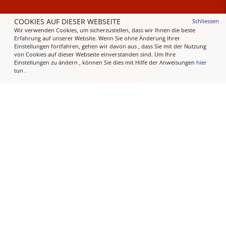
COOKIES AUF DIESER WEBSEITE
Schliessen
Wir verwenden Cookies, um sicherzustellen, dass wir Ihnen die beste
Erfahrung auf unserer Website. Wenn Sie ohne Änderung Ihrer
Einstellungen fortfahren, gehen wir davon aus , dass Sie mit der Nutzung
von Cookies auf dieser Webseite einverstanden sind. Um Ihre
Einstellungen zu ändern , können Sie dies mit Hilfe der Anweisungen
hier
tun .
Dresdner Straße 9, 94315 Straubing
Tel 09421 / 7035-0
Email:
info@breu-straubing.de